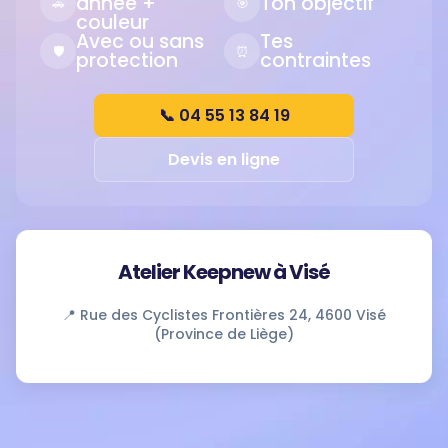
année +
Ton objectif
🚗
🎯
couleur
Avec ou sans
Tes
🛡️
⏰
protection
contraintes
📞 04 55 13 84 19
Devis en ligne
Atelier Keepnew à Visé
📍 Rue des Cyclistes Frontières 24, 4600 Visé
(Province de Liège)