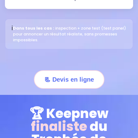
ℹ️
Dans tous les cas :
inspection + zone test (test panel)
pour annoncer un résultat réaliste, sans promesses
impossibles.
📃 Devis en ligne
🏆 Keepnew
finaliste
du