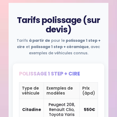
Tarifs polissage (sur
devis)
Tarifs
à partir de
pour le
polissage 1 step +
cire
et
polissage 1 step + céramique
, avec
exemples de véhicules connus.
POLISSAGE 1 STEP + CIRE
Type de
Exemples de
Prix
véhicule
modèles
(àpd)
Peugeot 208,
Citadine
Renault Clio,
550€
Toyota Yaris