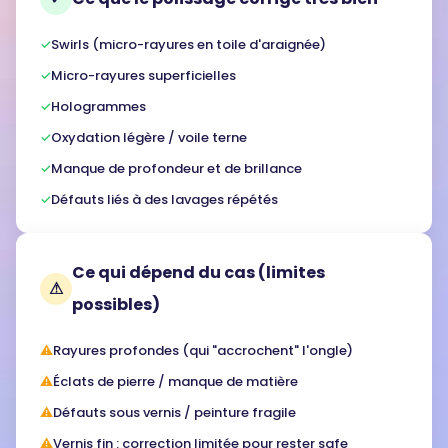
✓
Swirls (micro-rayures en toile d'araignée)
✓
Micro-rayures superficielles
✓
Hologrammes
✓
Oxydation légère / voile terne
✓
Manque de profondeur et de brillance
✓
Défauts liés à des lavages répétés
Ce qui dépend du cas (limites
⚠
possibles)
⚠
Rayures profondes (qui "accrochent" l'ongle)
⚠
Éclats de pierre / manque de matière
⚠
Défauts sous vernis / peinture fragile
⚠
Vernis fin : correction limitée pour rester safe