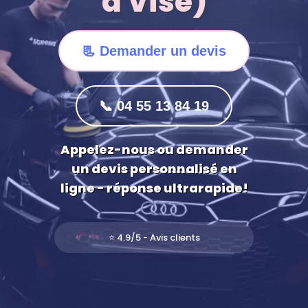
à Visé)
📃 Demander un devis
📞
04 55 13 84 19
Appelez-nous ou demander
un devis personnalisé en
ligne - réponse ultrarapide!
⭐ 4.9/5 - Avis clients