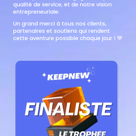
qualité de service, et de notre vision
entrepreneuriale.
Un grand merci à tous nos clients,
partenaires et soutiens qui rendent
cette aventure possible chaque jour ! 💙