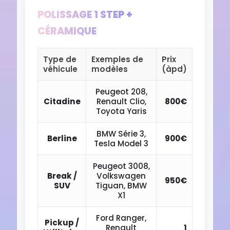
POLISSAGE 1 STEP +
CÉRAMIQUE
Type de
Exemples de
Prix
véhicule
modèles
(àpd)
Peugeot 208,
Citadine
Renault Clio,
800€
Toyota Yaris
BMW Série 3,
Berline
900€
Tesla Model 3
Peugeot 3008,
Break /
Volkswagen
950€
SUV
Tiguan, BMW
X1
Ford Ranger,
Pickup /
Renault
1