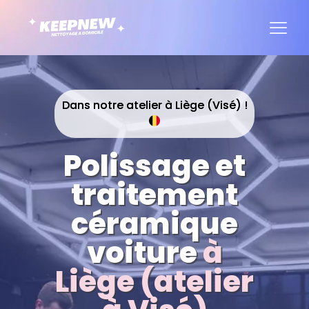
Dans notre atelier à Liège (Visé) !
Polissage et
traitement
céramique
voiture
à
Liège (atelier