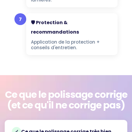
7
🛡️ Protection &
recommandations
Application de la protection +
conseils d'entretien.
Ce que le polissage corrige
(et ce qu'il ne corrige pas)
✓
Ce que le polissage corrige très bien