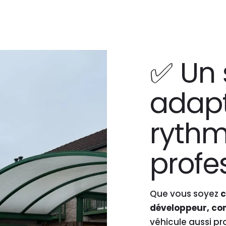
✅ Un 
adapt
ryth
profe
Que vous soyez
c
développeur, co
véhicule aussi pr