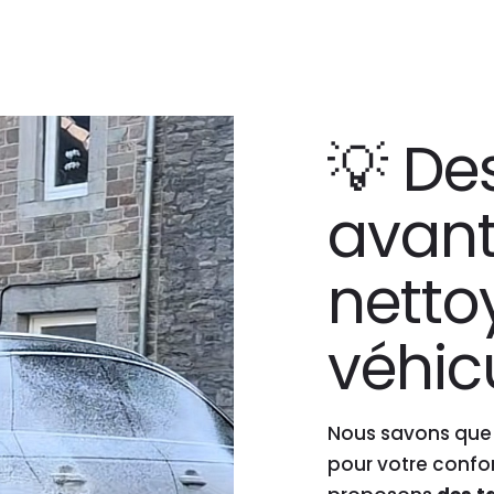
💡 Des
avant
netto
véhic
Nous savons que l
pour votre confo