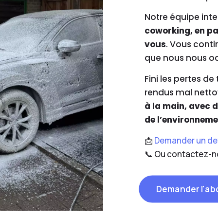
Notre équipe int
coworking, en par
vous
. Vous conti
que nous nous oc
Fini les pertes de
rendus mal netto
à la main, avec 
de l’environneme
📩
Demander un de
📞 Ou contactez-n
Demander l'a