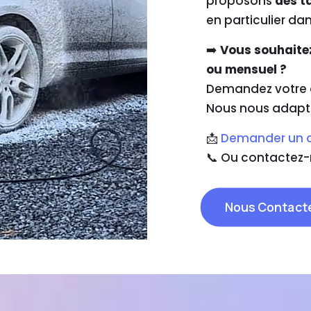
proposons
des ta
en particulier dan
➡️
Vous souhaite
ou mensuel ?
Demandez votre
Nous nous adapto
📩
Demander un d
📞 Ou contactez
Nous Contact